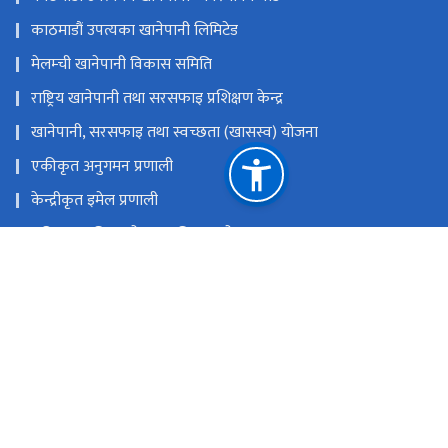
काठमाडौं उपत्यका खानेपानी लिमिटेड
मेलम्ची खानेपानी विकास समिति
राष्ट्रिय खानेपानी तथा सरसफाइ प्रशिक्षण केन्द्र
खानेपानी, सरसफाइ तथा स्वच्छता (खासस्व) योजना
एकीकृत अनुगमन प्रणाली
केन्द्रीकृत इमेल प्रणाली
राष्ट्रिय प्राकृतिक स्रोत तथा वित्त आयोग
पानीपोखरी, काठमाडौं
dgsecretariatdwssm@gmail.com,
gunaso.khanepani@gmail.com
१-४५१३७४४, १-४५१३६७०
टोल फ्री नं.
4513744