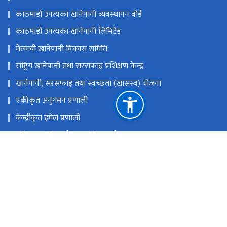
काठमाडौं उपत्यका खानेपानी व्यवस्थापन वोर्ड
काठमाडौं उपत्यका खानेपानी लिमिटेड
मेलम्ची खानेपानी विकास समिति
राष्ट्रिय खानेपानी तथा सरसफाइ प्रशिक्षण केन्द्र
खानेपानी, सरसफाइ तथा स्वच्छता (खासस्व) योजना
एकीकृत अनुगमन प्रणाली
केन्द्रीकृत इमेल प्रणाली
राष्ट्रिय प्राकृतिक स्रोत तथा वित्त आयोग
पानीपोखरी, काठमाडौं
dgsecretariatdwssm@gmail.com,
gunaso.khanepani@gmail.com
१-४५१३७४४, १-४५१३६७०
टोल फ्री नं.
4513744