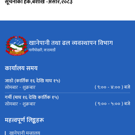
सूचनाको हक,बैशाख -असार,२०८३
खानेपानी तथा ढल व्यवस्थापन विभाग
पानीपोखरी, काठमाडौं
कार्यालय समय
जाडो (कार्तिक १६ देखि माघ १५)
( ९:०० - ४:०० ) बजे
सोमबार - शुक्रबार
गर्मी (माघ १६ देखि कार्तिक १५)
( ९:०० - ५:०० ) बजे
सोमबार - शुक्रबार
महत्त्वपूर्ण लिङ्कहरू
खानेपानी मन्त्रालय