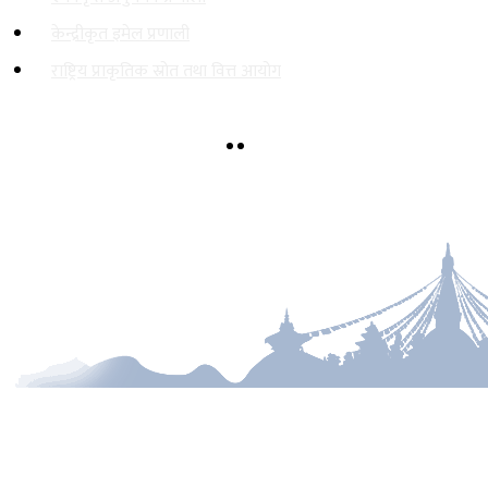
केन्द्रीकृत इमेल प्रणाली
राष्ट्रिय प्राकृतिक स्रोत तथा वित्त आयोग
पानीपोखरी, काठमाडौं
dgsecretariatdwssm@gmail.com,
gunaso.khanepani@gmail.com
१-४५१३७४४, १-४५१३६७०
टोल फ्री नं.
4513744