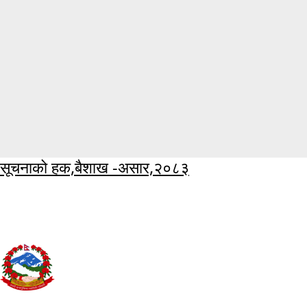
सूचनाको हक,बैशाख -असार,२०८३
खानेपानी तथा ढल व्यवस्थापन विभाग
पानीपोखरी, काठमाडौं