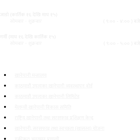
कार्यालय समय
जाडो (कार्तिक १६ देखि माघ १५)
( ९:०० - ४:०० ) बजे
सोमबार - शुक्रबार
गर्मी (माघ १६ देखि कार्तिक १५)
( ९:०० - ५:०० ) बजे
सोमबार - शुक्रबार
महत्त्वपूर्ण लिङ्कहरू
खानेपानी मन्त्रालय
काठमाडौं उपत्यका खानेपानी व्यवस्थापन वोर्ड
काठमाडौं उपत्यका खानेपानी लिमिटेड
मेलम्ची खानेपानी विकास समिति
राष्ट्रिय खानेपानी तथा सरसफाइ प्रशिक्षण केन्द्र
खानेपानी, सरसफाइ तथा स्वच्छता (खासस्व) योजना
एकीकृत अनुगमन प्रणाली