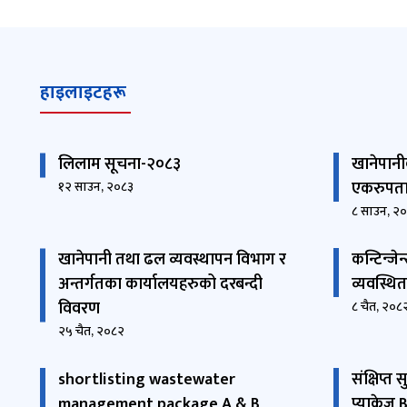
हाइलाइटहरू
लिलाम सूचना-२०८३
खानेपान
एकरुपता
१२ साउन, २०८३
८ साउन, २
खानेपानी तथा ढल व्यवस्थापन विभाग र
कन्टिन्जे
अन्तर्गतका कार्यालयहरुको दरबन्दी
व्यवस्थित
विवरण
८ चैत, २०८
२५ चैत, २०८२
shortlisting wastewater
संक्षिप्त
management package A & B
प्याकेज 