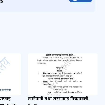
-८४
रसफाइ
खानेपानी तथा सरसफाइ नियमावली,