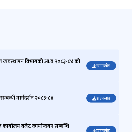
सन्जु
लामिछाने
सि.डि.इ. /
सूचना
अधिकारी
9851406
974
dwssminf
ormation
officer@
ल व्यवस्थापन विभागको आ.ब २०८३-८४ को
gmail.co
डाउनलोड
m
लालबहादुर बस्नेत
शाखा अधिकृत/
गुनासो सुन्ने अधिकारी
 सम्बन्धी मार्गदर्शन २०८३-८४
डाउनलोड
9851407038
gunaso.khanepan
i@gmail.com
क कार्यालय बजेट कार्यान्वयन सम्बन्धि
डाउनलोड