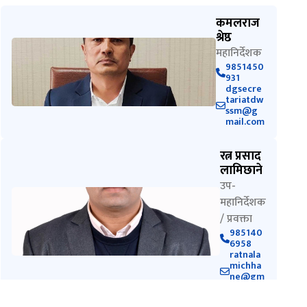
कमलराज
श्रेष्ठ
महानिर्देशक
9851450
931
dgsecre
tariatdw
ssm@g
mail.com
रत्न प्रसाद
लामिछाने
उप-
महानिर्देशक
/ प्रवक्ता
985140
6958
ratnala
michha
ne@gm
ail.com