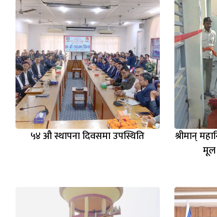
५४ औ स्थापना दिवसमा उपस्थिति
श्रीमान् महा
मूल 