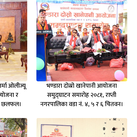
शर्मा ओलीज्यू
भण्डारा दोस्रो खानेपानी आयोजना
 योजना र
समुद्घाटन समारोह २०८१, राप्ती
मा छलफल।
नगरपालिका वडा नं. ४, ५ र ६ चितवन।